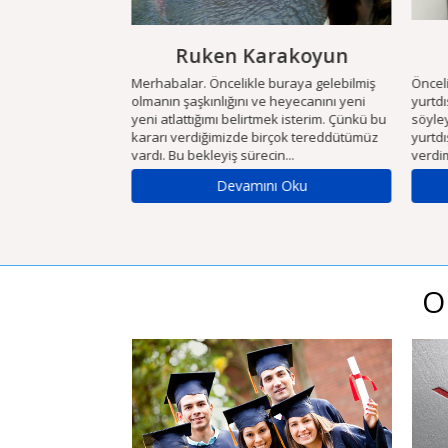
akoyun
Ruken Karakoyun
eşim Academy
Merhabalar. Öncelikle buraya gelebilmiş
Öncelik
Danışmanlık ve
olmanın şaşkınlığını ve heyecanını yeni
yurtdışı
ı sonucunda şu
yeni atlattığımı belirtmek isterim. Çünkü bu
söyleye
şehrinde 3 aylık
kararı verdiğimizde birçok tereddütümüz
yurtdışı
na geld...
vardı. Bu bekleyiş sürecin...
verdim 
Oku
Devamını Oku
O