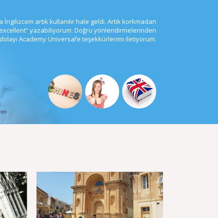
 İngilizcem artık kullanılır hale geldi. Artık korkmadan
 “excellent” yazabiliyorum. Doğru yönlendirmelerinden
dolayı Academy Universal’e teşekkürlerimi iletiyorum.