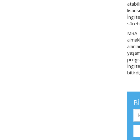
atabil
lisan
İngil
süreb
MBA e
almak
alanla
yaşam
progr
İngil
bitird
B