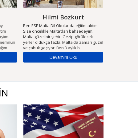
Hilmi Bozkurt
Lokm
Ben ESE Malta Dil Okulunda eğitim aldım.
Merhabalar ben 
im
Size öncelikle Malta’dan bahsedeyim.
üniversitede Bil
tım.
Malta güzel bir şehir. Gezip görülecek
bölümünde okuma
 memnun
yerler oldukça fazla. Malta’da zaman güzel
gibi İngilizce ha
m...
ve çabuk geçiyor. Ben 3 aylık b...
arasına yerleşti 
Devamını Oku
De
İN