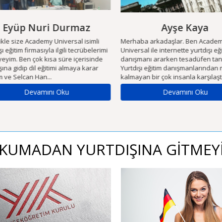
Eyüp Nuri Durmaz
Ayşe Kaya
le size Academy Universal isimli
Merhaba arkadaşlar. Ben Academy
 eğitim firmasıyla ilgili tecrübelerimi
Universal ile internette yurtdışı eğit
yim. Ben çok kısa süre içerisinde
danışmanı ararken tesadüfen tanış
na gidip dil eğitimi almaya karar
Yurtdışı eğitim danışmanlarından
ve Selcan Han...
kalmayan bir çok insanla karşılaştığı
Devamını Oku
Devamını Oku
KUMADAN YURTDIŞINA GİTMEY