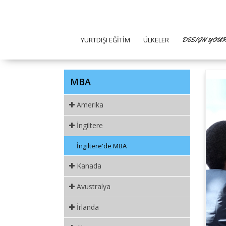
YURTDIŞI EĞİTİM
ÜLKELER
DESIGN YOUR
MBA
Amerika
İngiltere
İngiltere'de MBA
Kanada
Avustralya
İrlanda