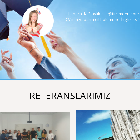
bitirdim.
Londra’da 3 aylık dil eğitimimden sonra
arı doğru
CV’min yabancı dil bölümüne İngilizce:
 teşekkür
diyorum.
REFERANSLARIMIZ