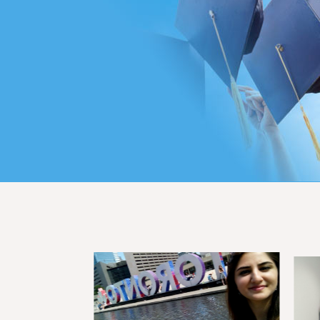
niversal Yurtdışı Eğitim danışmanlığı ile gittiğim Çin’de Ekonomi Bölümünü 
 aldığım eğitim birçok kapının açılmasını sağladı. Bu noktada yapmış oldukl
ndirmeler sayesinde Academy Universal Yurtdışı Eğitim danışmalarına çok
e