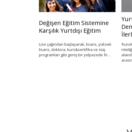
rsite
Yurt
Değişen Eğitim Sistemine
Avantajları
Denk
Karşılık Yurtdışı Eğitim
İlerl
ğitim almak,
Lise çağından başlayarak, lisans, yüksek
‘Kurulu
er gencin
lisans, doktora, kurs&sertifika ve staj
niteliğ
nomik
programları gibi geniş bir yelpazede fır...
alanda 
arasında