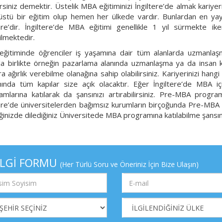
irsiniz demektir. Üstelik MBA eğitiminizi İngiltere’de almak kariyer
süstü bir eğitim olup hemen her ülkede vardır. Bunlardan en yay
tere’dir. İngiltere’de MBA eğitimi genellikle 1 yıl sürmekte i
ilmektedir.
ğitiminde öğrenciler iş yaşamına dair tüm alanlarda uzmanlaşma
la birlikte örneğin pazarlama alanında uzmanlaşma ya da insan kay
ra ağırlık verebilme olanağına sahip olabilirsiniz. Kariyerinizi han
ında tüm kapılar size açık olacaktır. Eğer İngiltere’de MBA iç
amlarına katılarak da şansınızı artırabilirsiniz. Pre-MBA progra
tere’de üniversitelerden bağımsız kurumların birçoğunda Pre-MB
iğinizde dilediğiniz Üniversitede MBA programına katılabilme şansını
İLGİ FORMU
(Her Türlü Soru ve Öneriniz İçin Bize Ulaşın)