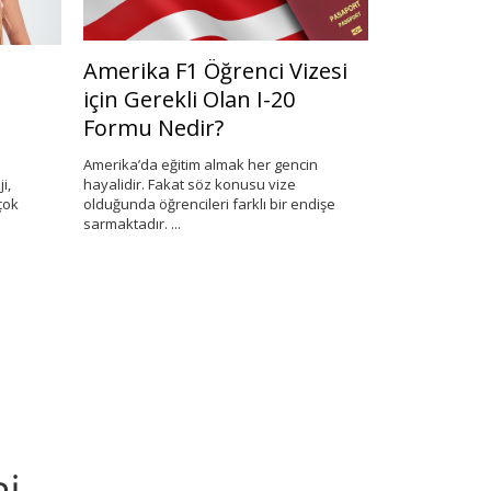
Amerika F1 Öğrenci Vizesi
Farklı Öğre
için Gerekli Olan I-20
Bu Stilleri
Formu Nedir?
Öğrenmed
Amerika’da eğitim almak her gencin
Farklı durum ve o
hayalidir. Fakat söz konusu vize
geliştirilen ve de
ok
olduğunda öğrencileri farklı bir endişe
davranış kalplar
sarmaktadır. ...
y...