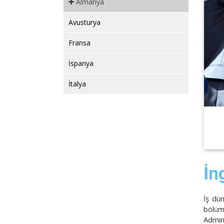
Almanya
Avusturya
Fransa
İspanya
İtalya
İn
İş dü
bölüm
Admin