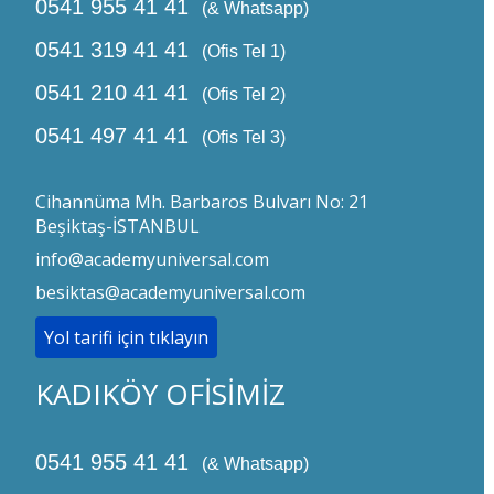
0541 955 41 41
(& Whatsapp)
0541 319 41 41
(Ofis Tel 1)
0541 210 41 41
(Ofis Tel 2)
0541 497 41 41
(Ofis Tel 3)
Cihannüma Mh. Barbaros Bulvarı No: 21
Beşiktaş-İSTANBUL
info@academyuniversal.com
besiktas@academyuniversal.com
Yol tarifi için tıklayın
KADIKÖY OFİSİMİZ
0541 955 41 41
(& Whatsapp)