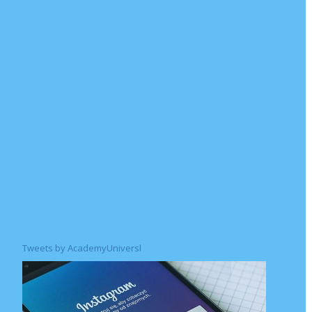
Tweets by AcademyUniversl