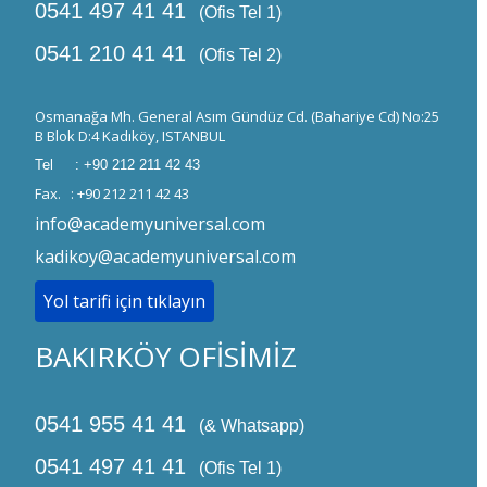
0541 497 41 41
(Ofis Tel 1)
0541 210 41 41
(Ofis Tel 2)
Osmanağa Mh. General Asım Gündüz Cd. (Bahariye Cd) No:25
B Blok D:4 Kadıköy, ISTANBUL
Tel : +90 212 211 42 43
Fax. : +90 212 211 42 43
info@academyuniversal.com
kadikoy@academyuniversal.com
Yol tarifi için tıklayın
BAKIRKÖY OFİSİMİZ
0541 955 41 41
(& Whatsapp)
0541 497 41 41
(Ofis Tel 1)