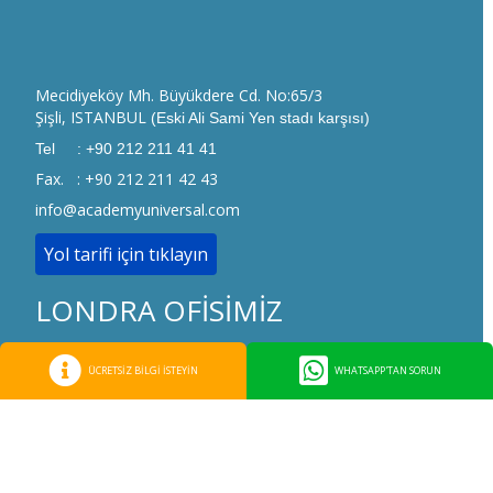
Mecidiyeköy Mh. Büyükdere Cd. No:65/3
Şişli, ISTANBUL
(Eski Ali Sami Yen stadı karşısı)
Tel : +90 212 211 41 41
Fax. : +90 212 211 42 43
info@academyuniversal.com
Yol tarifi için tıklayın
LONDRA OFİSİMİZ
1, Limewood Close, Ealing Broadway,
ÜCRETSİZ BİLGİ İSTEYİN
WHATSAPP'TAN SORUN
London, UK,
Postcode: W13 8HL
Tel : +44 7479 343204