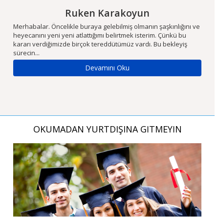
Ruken Karakoyun
m
Merhabalar. Öncelikle buraya gelebilmiş olmanın şaşkınlığını ve
Ön
heyecanını yeni yeni atlattığımı belirtmek isterim. Çünkü bu
fi
kararı verdiğimizde birçok tereddütümüz vardı. Bu bekleyiş
iç
sürecin...
Se
Devamını Oku
OKUMADAN YURTDIŞINA GİTMEYİN