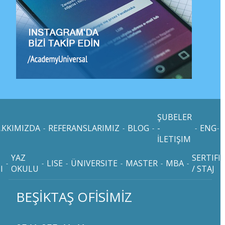
ŞUBELER
AKKIMIZDA
REFERANSLARIMIZ
BLOG
-
ENG
T
-
-
-
-
-
İLETIŞIM
YAZ
SERTIFI
LISE
ÜNIVERSITE
MASTER
MBA
-
-
-
-
-
-
I
OKULU
/ STAJ
BEŞİKTAŞ OFİSİMİZ