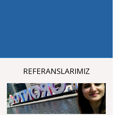
yurtdışında
almalarını
tavsiye
ediyorum. Tabiki
Academy
Universal
'in
olağanüstü ilgisi,
dikkati ve doğru
danışmanlığıyla
:).
REFERANSLARIMIZ