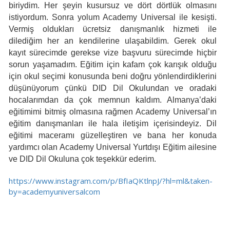
biriydim. Her şeyin kusursuz ve dört dörtlük olmasını
istiyordum. Sonra yolum Academy Universal ile kesişti.
Vermiş oldukları ücretsiz danışmanlık hizmeti ile
dilediğim her an kendilerine ulaşabildim. Gerek okul
kayıt sürecimde gerekse vize başvuru sürecimde hiçbir
sorun yaşamadım. Eğitim için kafam çok karışık olduğu
için okul seçimi konusunda beni doğru yönlendirdiklerini
düşünüyorum çünkü DID Dil Okulundan ve oradaki
hocalarımdan da çok memnun kaldım. Almanya’daki
eğitimimi bitmiş olmasına rağmen Academy Universal’ın
eğitim danışmanları ile hala iletişim içerisindeyiz. Dil
eğitimi maceramı güzelleştiren ve bana her konuda
yardımcı olan Academy Universal Yurtdışı Eğitim ailesine
ve DID Dil Okuluna çok teşekkür ederim.
https://www.instagram.com/p/BfIaQKtlnpJ/?hl=ml&taken-
by=academyuniversalcom​