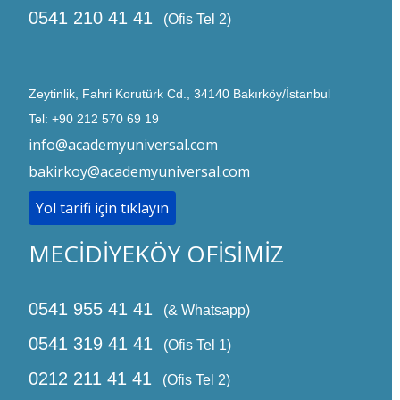
0541 210 41 41
(Ofis Tel 2)
Zeytinlik, Fahri Korutürk Cd., 34140 Bakırköy/İstanbul
Tel: +90 212 570 69 19
info@academyuniversal.com
bakirkoy@academyuniversal.com
Yol tarifi için tıklayın
MECİDİYEKÖY OFİSİMİZ
0541 955 41 41
(& Whatsapp)
0541 319 41 41
(Ofis Tel 1)
0212 211 41 41
(Ofis Tel 2)