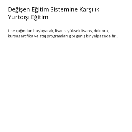
Değişen Eğitim Sistemine Karşılık
Y
Yurtdışı Eğitim
S
Lise çağından başlayarak, lisans, yüksek lisans, doktora,
‘K
kurs&sertifika ve staj programları gibi geniş bir yelpazede fır...
de
ar