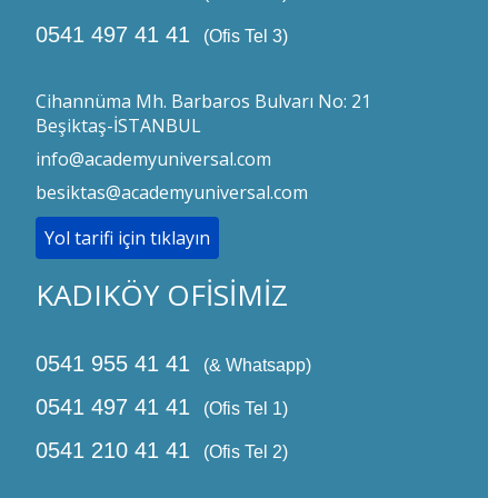
0541 497 41 41
(Ofis Tel 3)
Cihannüma Mh. Barbaros Bulvarı No: 21
Beşiktaş-İSTANBUL
info@academyuniversal.com
besiktas@academyuniversal.com
Yol tarifi için tıklayın
KADIKÖY OFİSİMİZ
0541 955 41 41
(& Whatsapp)
0541 497 41 41
(Ofis Tel 1)
0541 210 41 41
(Ofis Tel 2)