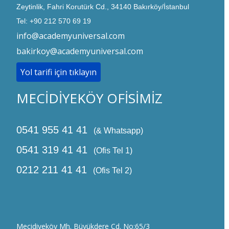
Zeytinlik, Fahri Korutürk Cd., 34140 Bakırköy/İstanbul
Tel: +90 212 570 69 19
info@academyuniversal.com
bakirkoy@academyuniversal.com
Yol tarifi için tıklayın
MECİDİYEKÖY OFİSİMİZ
0541 955 41 41
(& Whatsapp)
0541 319 41 41
(Ofis Tel 1)
0212 211 41 41
(Ofis Tel 2)
Mecidiyeköy Mh. Büyükdere Cd. No:65/3