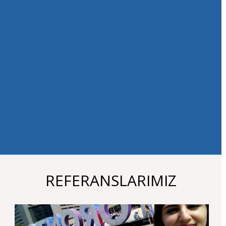
çektiğim acıya
üzülüyorum.
Herkese şiddetle
dil eğitimlerini
yurtdışında
almalarını
tavsiye
ediyorum. Tabiki
Academy
Universal
'in
olağanüstü ilgisi,
dikkati ve doğru
danışmanlığıyla
:).
REFERANSLARIMIZ