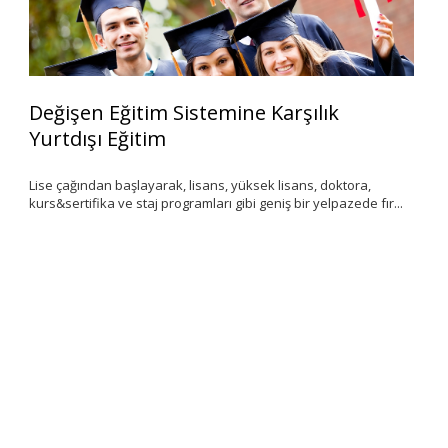
Değişen Eğitim Sistemine Karşılık
Y
Yurtdışı Eğitim
S
Lise çağından başlayarak, lisans, yüksek lisans, doktora,
‘K
kurs&sertifika ve staj programları gibi geniş bir yelpazede fır...
de
ar