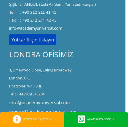
Şişli, ISTANBUL
(Eski Ali Sami Yen stadı karşısı)
Tel : +90 212 211 41 41
Fax. : +90 212 211 42 43
info@academyuniversal.com
Yol tarifi için tıklayın
LONDRA OFİSİMİZ
1, Limewood Close, Ealing Broadway,
London, UK,
Postcode: W13 8HL
Tel : +44 7479 343204
info@academyuniversal.com
london@academyuniversal.com
ÜCRETSİZ BİLGİ İSTEYİN
WHATSAPP'TAN SORUN