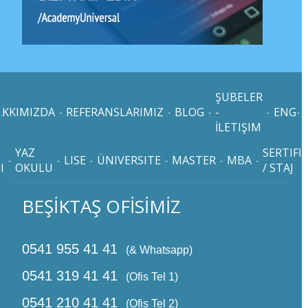
ŞUBELER
AKKIMIZDA
REFERANSLARIMIZ
BLOG
-
ENG
T
-
-
-
-
-
İLETIŞIM
YAZ
SERTIFI
LISE
ÜNIVERSITE
MASTER
MBA
-
-
-
-
-
-
I
OKULU
/ STAJ
BEŞİKTAŞ OFİSİMİZ
0541 955 41 41
(& Whatsapp)
0541 319 41 41
(Ofis Tel 1)
0541 210 41 41
(Ofis Tel 2)