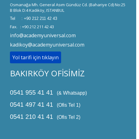
Osmanağa Mh. General Asım Gündüz Cd. (Bahariye Cd) No:25
B Blok D:4 Kadıköy, ISTANBUL
Tel : +90 212 211 42 43
Fax. : +90 212 211 42 43
info@academyuniversal.com
kadikoy@academyuniversal.com
Yol tarifi için tıklayın
BAKIRKÖY OFİSİMİZ
0541 955 41 41
(& Whatsapp)
0541 497 41 41
(Ofis Tel 1)
0541 210 41 41
(Ofis Tel 2)