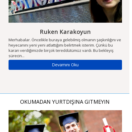
Ruken Karakoyun
m
Merhabalar. Öncelikle buraya gelebilmiş olmanın şaşkınlığını ve
Ön
heyecanını yeni yeni atlattığımı belirtmek isterim. Çünkü bu
fi
kararı verdiğimizde birçok tereddütümüz vardı. Bu bekleyiş
iç
sürecin...
Se
Devamını Oku
OKUMADAN YURTDIŞINA GİTMEYİN