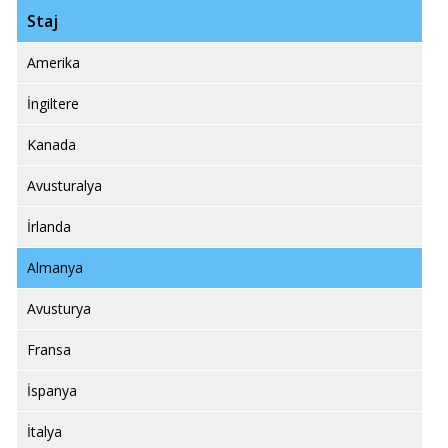
Staj
Amerika
İngiltere
Kanada
Avusturalya
İrlanda
Almanya
Avusturya
Fransa
İspanya
İtalya