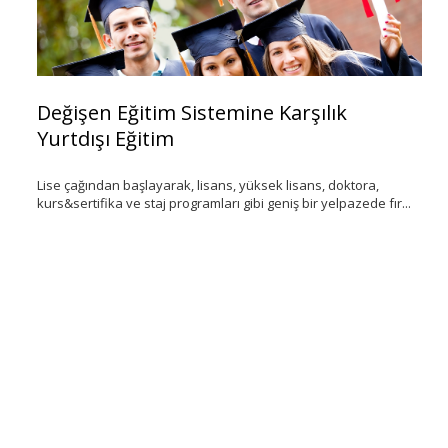
Değişen Eğitim Sistemine Karşılık
Y
Yurtdışı Eğitim
S
Lise çağından başlayarak, lisans, yüksek lisans, doktora,
‘K
kurs&sertifika ve staj programları gibi geniş bir yelpazede fır...
de
ar