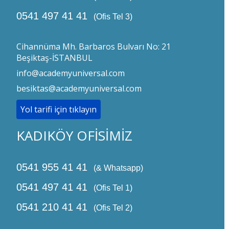
0541 497 41 41
(Ofis Tel 3)
Cihannüma Mh. Barbaros Bulvarı No: 21
Beşiktaş-İSTANBUL
info@academyuniversal.com
besiktas@academyuniversal.com
Yol tarifi için tıklayın
KADIKÖY OFİSİMİZ
0541 955 41 41
(& Whatsapp)
0541 497 41 41
(Ofis Tel 1)
0541 210 41 41
(Ofis Tel 2)