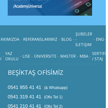
ŞUBELER
AKKIMIZDA
REFERANSLARIMIZ
BLOG
-
ENG
T
-
-
-
-
-
İLETIŞIM
YAZ
SERTIFI
LISE
ÜNIVERSITE
MASTER
MBA
-
-
-
-
-
-
I
OKULU
/ STAJ
BEŞİKTAŞ OFİSİMİZ
0541 955 41 41
(& Whatsapp)
0541 319 41 41
(Ofis Tel 1)
0541 210 41 41
(Ofis Tel 2)