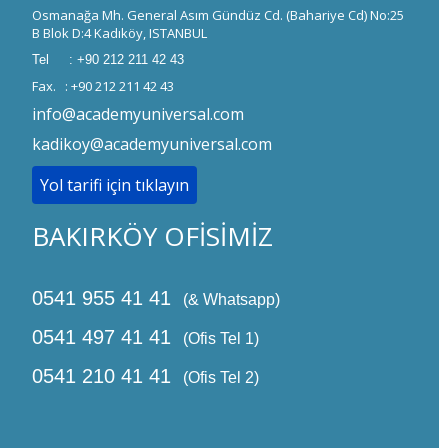
Osmanağa Mh. General Asım Gündüz Cd. (Bahariye Cd) No:25
B Blok D:4 Kadıköy, ISTANBUL
Tel : +90 212 211 42 43
Fax. : +90 212 211 42 43
info@academyuniversal.com
kadikoy@academyuniversal.com
Yol tarifi için tıklayın
BAKIRKÖY OFİSİMİZ
0541 955 41 41
(& Whatsapp)
0541 497 41 41
(Ofis Tel 1)
0541 210 41 41
(Ofis Tel 2)