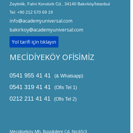
Zeytinlik, Fahri Korutürk Cd., 34140 Bakırköy/İstanbul
Tel: +90 212 570 69 19
info@academyuniversal.com
bakirkoy@academyuniversal.com
Yol tarifi için tıklayın
MECİDİYEKÖY OFİSİMİZ
0541 955 41 41
(& Whatsapp)
0541 319 41 41
(Ofis Tel 1)
0212 211 41 41
(Ofis Tel 2)
Mecidiyeköy Mh. Büyükdere Cd. No:65/3