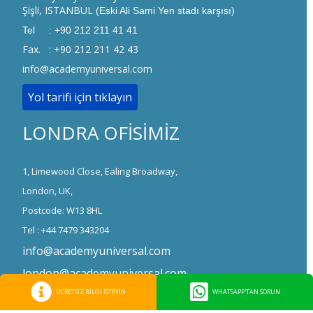
Şişli, ISTANBUL
(Eski Ali Sami Yen stadı karşısı)
Tel : +90 212 211 41 41
Fax. : +90 212 211 42 43
info@academyuniversal.com
Yol tarifi için tıklayın
LONDRA OFİSİMİZ
1, Limewood Close, Ealing Broadway,
London, UK,
Postcode: W13 8HL
Tel : +44 7479 343204
info@academyuniversal.com
london@academyuniversal.com
ÜCRETSİZ BİLGİ İSTEYİN
WHATSAPP'TAN SORUN