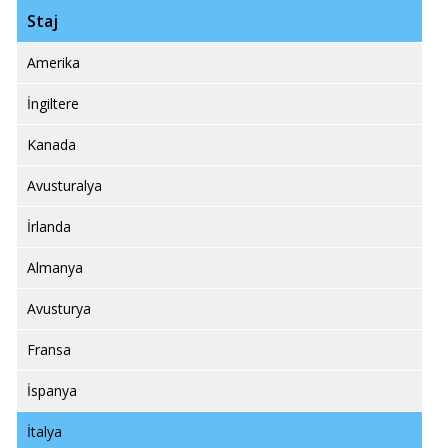
Staj
Amerika
İngiltere
Kanada
Avusturalya
İrlanda
Almanya
Avusturya
Fransa
İspanya
İtalya