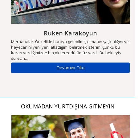
Ruken Karakoyun
m
Merhabalar. Öncelikle buraya gelebilmiş olmanın şaşkınlığını ve
Ön
heyecanını yeni yeni atlattığımı belirtmek isterim. Çünkü bu
fi
kararı verdiğimizde birçok tereddütümüz vardı. Bu bekleyiş
iç
sürecin...
Se
Devamını Oku
OKUMADAN YURTDIŞINA GİTMEYİN