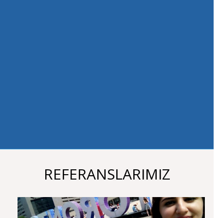
çektiğim acıya
üzülüyorum.
Herkese şiddetle
dil eğitimlerini
yurtdışında
almalarını
tavsiye
ediyorum. Tabiki
Academy
Universal
'in
olağanüstü ilgisi,
dikkati ve doğru
danışmanlığıyla
:).
REFERANSLARIMIZ