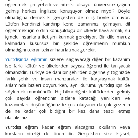
öğrenmek için yeterli ve nitelikli olsaydı üniversite çağına
gelmiş herkes İngilizce konuşuyor olmaz mıydı? Böyle
olmadığına demek ki gerçekten de o iş böyle olmuyor.
Lütfen kendinizi kandırıp kendi zamanınızı çalmayın, dil
öğrenmek için o dilin konuşulduğu bir ülkede hava almak, su
içmek, insanlarla iletişim kurmak gerekiyor. Bir dile maruz
kalmadan kusursuz bir şekilde öğrenmenin mümkün
olmadığını tekrar tekrar hatırlatmak gerekir.
Yurtdışında eğitimin
sizlere sağlayacağı diğer bir kazanım
ise farklı kültür ve ülkelerden sayısız öğrenci ile tanışacak
olmanızdır. Türkiye’de dahi bir şehirden diğerine gittiğinizde
farklı şehir ve insan manzaraları ile karşılaşmak kültür
anlamında bizleri doyururken, aynı durumu yurtdışı için de
söylemek mümkündür. Hiç bilmediğiniz kültürlerden gelmiş
çok sayıda öğrencinin sizlere katacağı yenilikleri ve
kazanımları düşündüğünüzde çok okuyanın da çok gezenin
de ne kadar çok bildiğini bir kez daha tescil etmiş
olacaksınız.
Yurtdışı eğitim kadar eğitim alacağınız okulların veya
kursların niteliği de önemlidir. Gerçekten size kişisel,