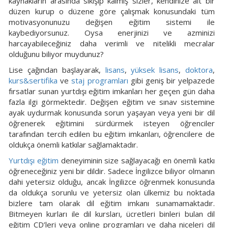
kaynakların arasında sıkışıp kalmış sizler, kendinize ait bir
düzen kurup o düzene göre çalışmak konusundaki tüm
motivasyonunuzu değişen eğitim sistemi ile
kaybediyorsunuz. Oysa enerjinizi ve azminizi
harcayabileceğiniz daha verimli ve nitelikli mecralar
olduğunu biliyor muydunuz?
Lise çağından başlayarak,
lisans
,
yüksek lisans
,
doktora
,
kurs&sertifika
ve
staj programları
gibi geniş bir yelpazede
fırsatlar sunan yurtdışı eğitim imkanları her geçen gün daha
fazla ilgi görmektedir. Değişen eğitim ve sınav sistemine
ayak uydurmak konusunda sorun yaşayan veya yeni bir dil
öğrenerek eğitimini sürdürmek isteyen öğrenciler
tarafından tercih edilen bu eğitim imkanları, öğrencilere de
oldukça önemli katkılar sağlamaktadır.
Yurtdışı eğitim
deneyiminin size sağlayacağı en önemli katkı
öğreneceğiniz yeni bir dildir. Sadece İngilizce biliyor olmanın
dahi yetersiz olduğu, ancak İngilizce öğrenmek konusunda
da oldukça sorunlu ve yetersiz olan ülkemiz bu noktada
bizlere tam olarak dil eğitim imkanı sunamamaktadır.
Bitmeyen kurları ile dil kursları, ücretleri binleri bulan dil
eğitim CD’leri veya online programları ve daha niceleri dil