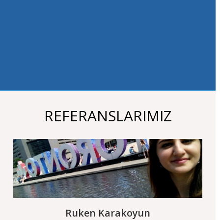
ediyorum. Tabiki
Academy
Universal
'in
olağanüstü ilgisi,
dikkati ve doğru
danışmanlığıyla
:).
REFERANSLARIMIZ
Ruken Karakoyun