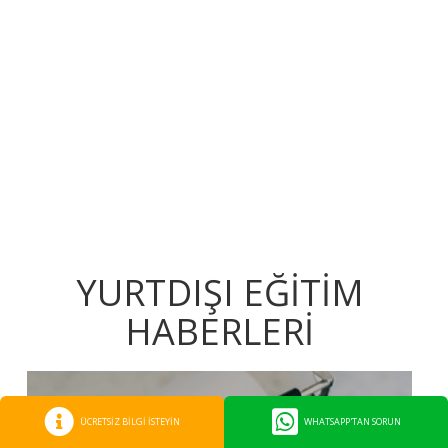
YURTDIŞI EĞİTİM
HABERLERİ
ÜCRETSİZ BİLGİ İSTEYİN
WHATSAPP'TAN SORUN