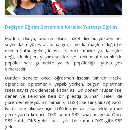
Değişen Eğitim Sistemine Karşılık Yurtdışı Eğitim
Modern dünya, popüler olanın tüketildiği bu yüzden her
şeyin daha yüzeysel daha geçici ve karmaşık olduğu bir
mekan haline gelmiştir. Artık sadece ürünler ya da kişiler
değil, ideolojiler, yaşam şekilleri ve toplumsal düzenlerde
popüler hale gelmekte ya da popülerliğini yitirip yok
olmaktadır.
Bundan seneler önce öğretmen lisesini bitiren nitelikli
öğrenciler öğretmenlik yapabiliyorken, bugün öğretmen
lisesi sayısı yok denecek kadar az. Bir dönem ‘süper lise’
denen ve kendince belli bir prestiji bulunan liseleri de
görememekteyiz. Bir zamanlar LGS (Lise Giriş Sınavı) vardı.
İyi bir lise okumak için LGS’den iyi bir skor elde etmek
gerekiyordu ki önce OKS sonra SBS sınavları geldi. Önce
SBS kalktı, OKS geldi sonra yeni bir kararla OKS gitti SBS
geldi.