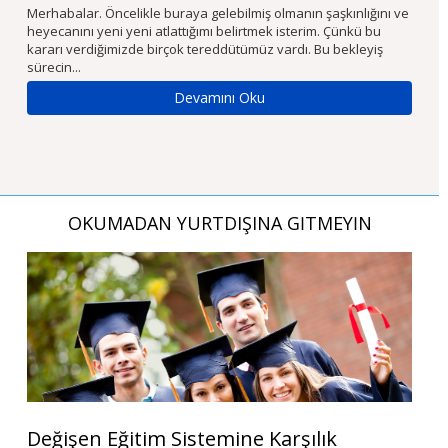
m
Merhabalar. Öncelikle buraya gelebilmiş olmanın şaşkınlığını ve
Ön
heyecanını yeni yeni atlattığımı belirtmek isterim. Çünkü bu
fi
kararı verdiğimizde birçok tereddütümüz vardı. Bu bekleyiş
iç
sürecin...
Se
Devamını Oku
OKUMADAN YURTDIŞINA GİTMEYİN
Değişen Eğitim Sistemine Karşılık
Y