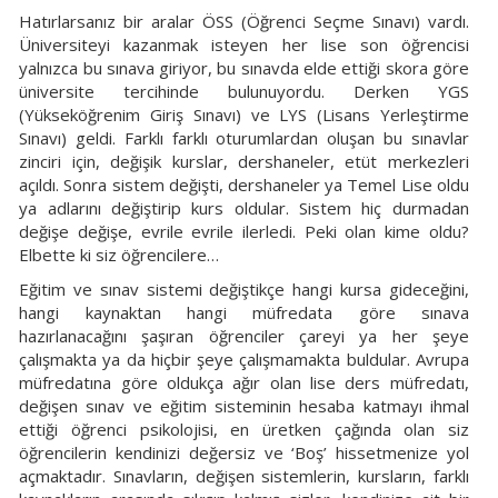
Hatırlarsanız bir aralar ÖSS (Öğrenci Seçme Sınavı) vardı.
Üniversiteyi kazanmak isteyen her lise son öğrencisi
yalnızca bu sınava giriyor, bu sınavda elde ettiği skora göre
üniversite tercihinde bulunuyordu. Derken YGS
(Yükseköğrenim Giriş Sınavı) ve LYS (Lisans Yerleştirme
Sınavı) geldi. Farklı farklı oturumlardan oluşan bu sınavlar
zinciri için, değişik kurslar, dershaneler, etüt merkezleri
açıldı. Sonra sistem değişti, dershaneler ya Temel Lise oldu
ya adlarını değiştirip kurs oldular. Sistem hiç durmadan
değişe değişe, evrile evrile ilerledi. Peki olan kime oldu?
Elbette ki siz öğrencilere…
Eğitim ve sınav sistemi değiştikçe hangi kursa gideceğini,
hangi kaynaktan hangi müfredata göre sınava
hazırlanacağını şaşıran öğrenciler çareyi ya her şeye
çalışmakta ya da hiçbir şeye çalışmamakta buldular. Avrupa
müfredatına göre oldukça ağır olan lise ders müfredatı,
değişen sınav ve eğitim sisteminin hesaba katmayı ihmal
ettiği öğrenci psikolojisi, en üretken çağında olan siz
öğrencilerin kendinizi değersiz ve ‘Boş’ hissetmenize yol
açmaktadır. Sınavların, değişen sistemlerin, kursların, farklı