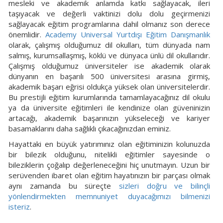
mesleki ve akademik anlamda katkı sağlayacak, ileri
taşıyacak ve değerli vaktinizi dolu dolu geçirmenizi
sağlayacak eğitim programlarına dahil olmanız son derece
önemlidir.
Academy Universal Yurtdışı Eğitim Danışmanlık
olarak, çalışmış olduğumuz dil okulları, tüm dünyada nam
salmış, kurumsallaşmış, köklü ve dünyaca ünlü dil okullarıdır.
Çalışmış olduğumuz üniversiteler ise akademik olarak
dünyanın en başarılı 500 üniversitesi arasına girmiş,
akademik başarı eğrisi oldukça yüksek olan üniversitelerdir.
Bu prestijli eğitim kurumlarında tamamlayacağınız dil okulu
ya da üniversite eğitimleri ile kendinize olan güveninizin
artacağı, akademik başarınızın yükseleceği ve kariyer
basamaklarını daha sağlıklı çıkacağınızdan eminiz.
Hayattaki en büyük yatırımınız olan eğitiminizin kolunuzda
bir bilezik olduğunu, nitelikli eğitimler sayesinde o
bileziklerin çoğalıp değerleneceğini hiç unutmayın. Uzun bir
serüvenden ibaret olan eğitim hayatınızın bir parçası olmak
aynı zamanda bu süreçte
sizleri doğru ve bilinçli
yönlendirmekten memnuniyet duyacağımızı bilmenizi
isteriz
.