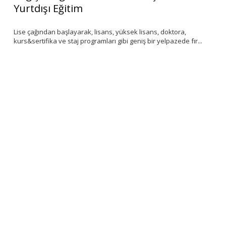
Yurtdışı Eğitim
S
Lise çağından başlayarak, lisans, yüksek lisans, doktora,
‘K
kurs&sertifika ve staj programları gibi geniş bir yelpazede fır...
de
ar