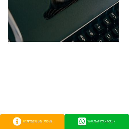
ÜCRETSİZ BİLGİ İSTEYİN
WHATSAPP'TAN SORUN