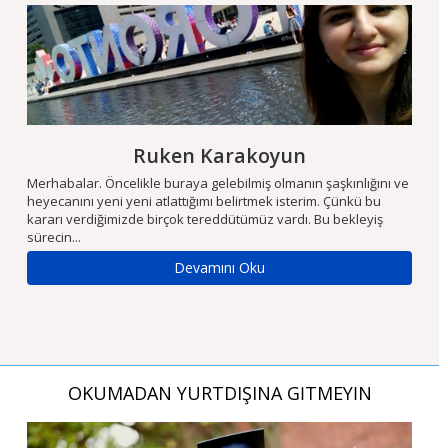
Ruken Karakoyun
m
Merhabalar. Öncelikle buraya gelebilmiş olmanın şaşkınlığını ve
Ön
heyecanını yeni yeni atlattığımı belirtmek isterim. Çünkü bu
fi
kararı verdiğimizde birçok tereddütümüz vardı. Bu bekleyiş
iç
sürecin...
Se
Devamını Oku
OKUMADAN YURTDIŞINA GİTMEYİN