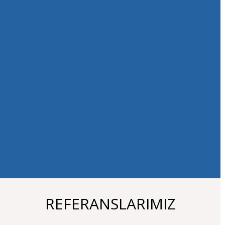
Türkiye'de
döktüğüm
paraya ve
çektiğim acıya
üzülüyorum.
Herkese şiddetle
dil eğitimlerini
yurtdışında
almalarını
tavsiye
ediyorum. Tabiki
Academy
Universal
'in
olağanüstü ilgisi,
dikkati ve doğru
danışmanlığıyla
:).
REFERANSLARIMIZ