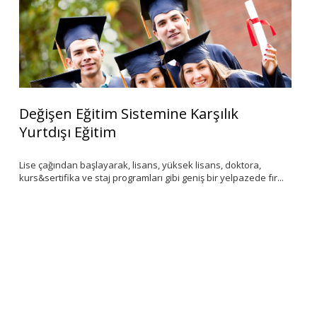
Değişen Eğitim Sistemine Karşılık
Y
Yurtdışı Eğitim
S
Lise çağından başlayarak, lisans, yüksek lisans, doktora,
‘K
kurs&sertifika ve staj programları gibi geniş bir yelpazede fır...
de
ar