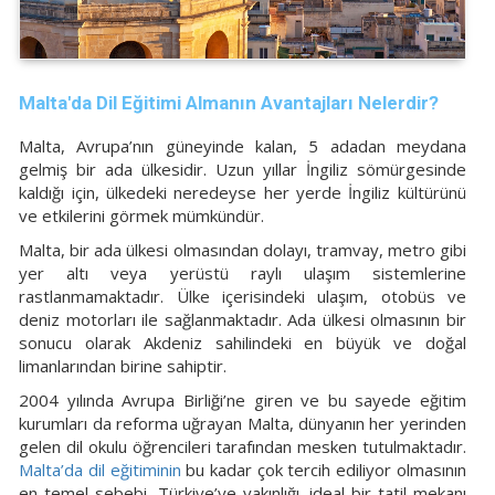
Malta'da Dil Eğitimi Almanın Avantajları Nelerdir?
Malta, Avrupa’nın güneyinde kalan, 5 adadan meydana
gelmiş bir ada ülkesidir. Uzun yıllar İngiliz sömürgesinde
kaldığı için, ülkedeki neredeyse her yerde İngiliz kültürünü
ve etkilerini görmek mümkündür.
Malta, bir ada ülkesi olmasından dolayı, tramvay, metro gibi
yer altı veya yerüstü raylı ulaşım sistemlerine
rastlanmamaktadır. Ülke içerisindeki ulaşım, otobüs ve
deniz motorları ile sağlanmaktadır. Ada ülkesi olmasının bir
sonucu olarak Akdeniz sahilindeki en büyük ve doğal
limanlarından birine sahiptir.
2004 yılında Avrupa Birliği’ne giren ve bu sayede eğitim
kurumları da reforma uğrayan Malta, dünyanın her yerinden
gelen dil okulu öğrencileri tarafından mesken tutulmaktadır.
Malta’da dil eğitiminin
bu kadar çok tercih ediliyor olmasının
en temel sebebi, Türkiye’ye yakınlığı, ideal bir tatil mekanı